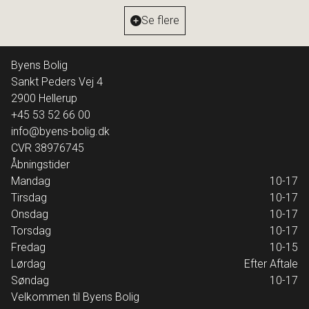
Ejendomstype
Ejerlejlighed
Se flere
11.500.000 kr.
Byens Bolig
Sankt Peders Vej 4
2900
Hellerup
+45 53 52 66 00
info@byens-bolig.dk
CVR
38976745
Åbningstider
Mandag
10-17
Tirsdag
10-17
Onsdag
10-17
Torsdag
10-17
Fredag
10-15
Lørdag
Efter Aftale
Søndag
10-17
Velkommen til Byens Bolig