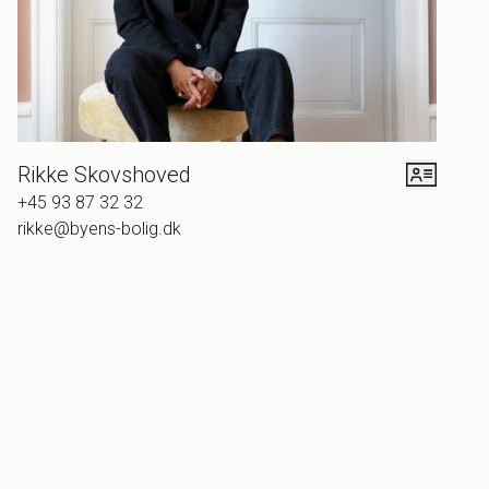
det ikke også meningen? Livet er for kort til andet.
Velkommen til dit nye hjem. Tæt på det hele. Tæt på Valby
og lige op ad Frederiksberg. Et gæt: En del af dine
slentreture kommer til at inkludere Søndermarken, Søerne,
Kalvebod Brygge og de tusindvis af andre skønne steder i
nærheden. Vi gætter på, at du aldrig nogensinde har lyst til
Rikke Skovshoved
at forlade Vesterbrogade 119 A igen. Du har trods alt fået
+45 93 87 32 32
fingrene i byens største charmetrold.
rikke@byens-bolig.dk