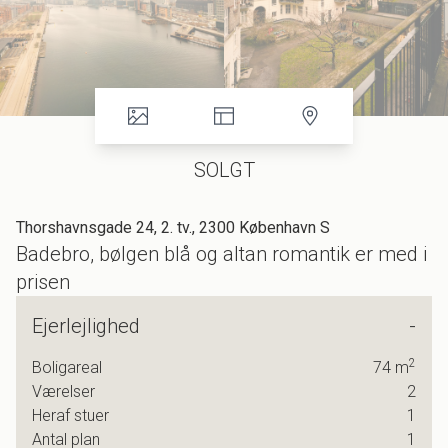
SOLGT
Thorshavnsgade 24, 2. tv., 2300 København S
Badebro, bølgen blå og altan romantik er med i
prisen
Badebro, bølgen blå og altan romantik er med i prisen
Ejerlejlighed
-
2
Boligareal
74
m
Vidunderlige Islands Brygge! Her er havnebad, vanvittig god
Værelser
2
stemning og byens puls banker. Her er bare helt fantastisk.
Heraf stuer
1
Man kan godt argumentere for, at dette skønne spot på
Antal plan
1