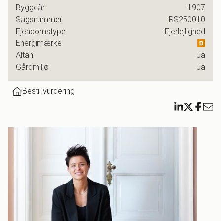
Københavner-landkortet faktisk er selve hovedstadens
Byggeår
1907
hjerte, hvis man er til lidt af det hele; Vand og luft,
Sagsnummer
RS250010
bystemning, tæt på det hele, central beliggenhed hvis man
Ejendomstype
Ejerlejlighed
vil hurtigt til dét, man holder allermest af. Kort sagt: Bor man
Energimærke
på Islands Brygge, bor man lige dér, hvor byen bare
Altan
Ja
rummer alle hjertets favoritter og livets højdepunkter.
Gårdmiljø
Ja
Bestil vurdering
Og på populære Thorshavnsgade ligger denne toplækre,
top nice to-værelses lejlighed perfekt placeret på Bryggen.
Og lige for enden af gaden kan I hoppe i bølgen blå. Hvor
mange kan lige prale af det?
Selve den dejlige lejlighed i nummer 24 er lys, rummelig og
smuk med stukdetaljer, der virkelig kræser for øjet. Her bor
man herskabeligt og behageligt. Her er ligeledes ro og
mag, så en god nattesøvn kan vi godt love dig fremover.