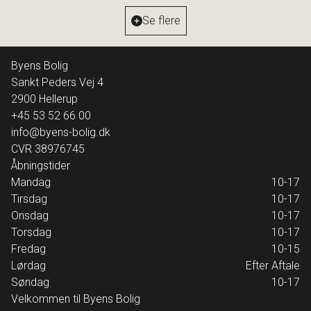
Ejendomstype
Villa
Se flere
15.995.000 kr.
Byens Bolig
Sankt Peders Vej 4
2900
Hellerup
+45 53 52 66 00
info@byens-bolig.dk
CVR
38976745
Åbningstider
Mandag
10-17
Tirsdag
10-17
Onsdag
10-17
Torsdag
10-17
Fredag
10-15
Lørdag
Efter Aftale
Søndag
10-17
Velkommen til Byens Bolig