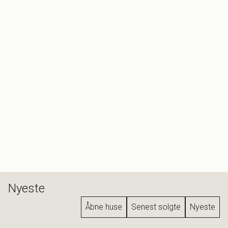
andre ord let adgang til det bedste, København har at
tilbyde. Fra dagligvarebutikker og cafeer til de nærliggende
grønne åndehuller og havnebadet – alt er lige uden for
døren. Og det hele er dit.
Nyeste
Åbne huse
Senest solgte
Nyeste