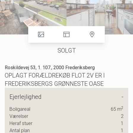
SOLGT
Roskildevej 53, 1. 107., 2000 Frederiksberg
OPLAGT FORÆLDREKØB FLOT 2V ER I
FREDERIKSBERGS GRØNNESTE OASE
Roskildevej omfavnes af grønne åndehuller i flere afskygninger med bl.a.
Ejerlejlighed
-
Søndermarken, Frederiksberg Have og Zoologisk Have lige ved, og i dette
populære kvarter byder vi nu velkommen til en lækker toværelses lejlighed
2
Boligareal
65
m
helt uden spildplads, i rigtig god stand og med sydvendt altan.
Værelser
2
Heraf stuer
1
Lejligheden placerer sig på første sal og indeholder 65 gode kvadratmeter,
Antal plan
1