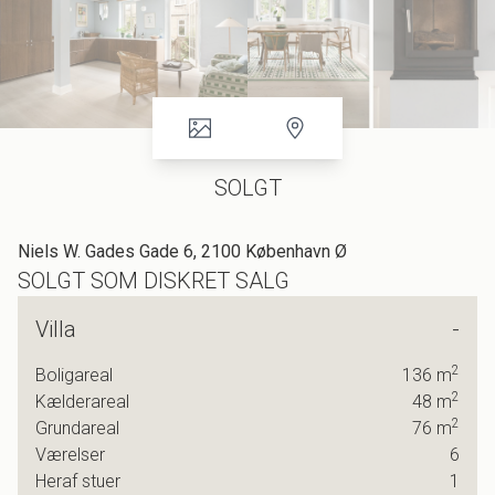
SOLGT
Niels W. Gades Gade 6, 2100 København Ø
SOLGT SOM DISKRET SALG
Villa
-
2
Boligareal
136
m
2
Kælderareal
48
m
2
Grundareal
76
m
Værelser
6
Heraf stuer
1