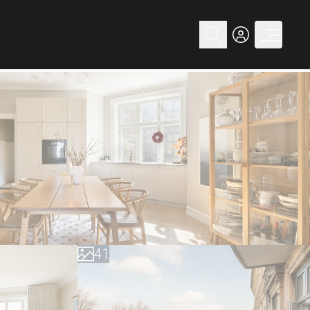
0
1
2
3
0
4
1
5
2
6
3
7
4