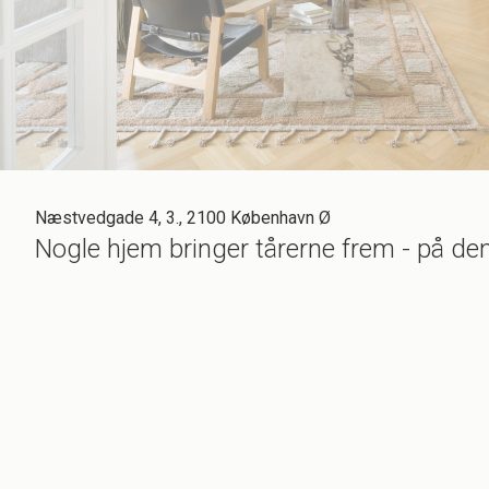
Næstvedgade 4, 3., 2100 København Ø
Nogle hjem bringer tårerne frem - på d
Det er faktisk helt rørende, så nært, varmt og indby
træder indenfor.
Denne vidunderlige, rummelige herskabslejlighed på i
hjemmets sjæl og originale detaljer - alligevel er p
børnefamilie. Lejlighedens hjerte er det toplækre, s
rundt. Nå ja, gæster er også meget velkomne her - de
Østerbros måske skønneste stue - med direkte udgang 
loftet og lige til at forelske sig i.
Vi er i en sjælden og særlig magisk oase i hjertet a