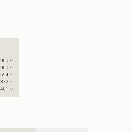
000 kr.
000 kr.
694 kr.
372 kr.
401 kr.