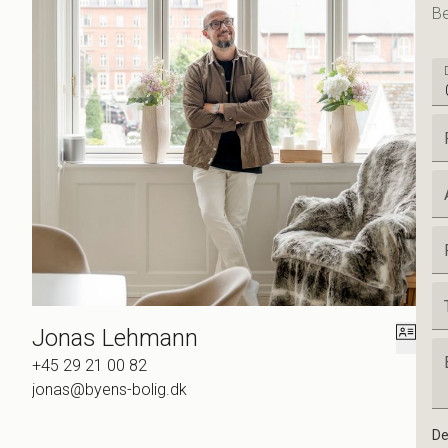
Be
Jonas Lehmann
+45 29 21 00 82
jonas@byens-bolig.dk
De