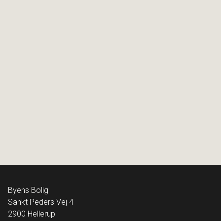
Strandlodsvej 9C, st
2300 København S
2
Boligareal
96
m
Værelser
3
Ejendomstype
Ejerlejlighed
7.795.000 kr.
Byens Bolig
Sankt Peders Vej 4
2900
Hellerup