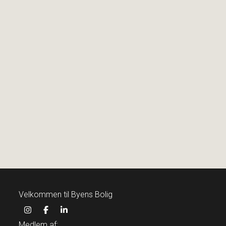
Stillidsvej 23,
2670 Greve
2
Boligareal
209
m
2
Grundareal
899
m
Ejendomstype
Villa
15.995.000 kr.
Velkommen til Byens Bolig
Medlem af: