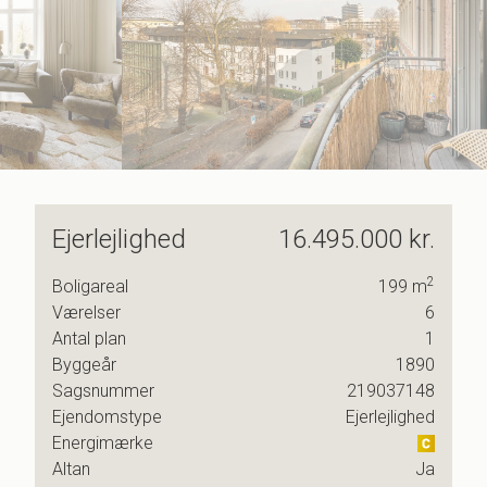
8
5
9
6
7
8
9
Ejerlejlighed
16.495.000 kr.
 man
2
Boligareal
199
m
Værelser
6
or
Antal plan
1
Byggeår
1890
ret
Sagsnummer
219037148
Ejendomstype
Ejerlejlighed
Energimærke
Altan
Ja
 Et