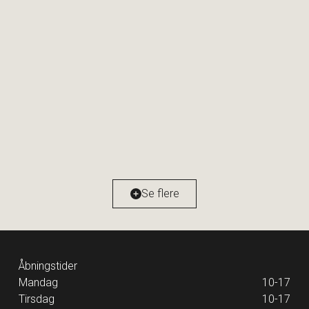
Fadet 37, 3. tv
1799 København V
2
Boligareal
112
m
Værelser
4
Ejendomstype
Ejerlejlighed
Se flere
12.995.000 kr.
Åbningstider
Mandag
10-17
Tirsdag
10-17