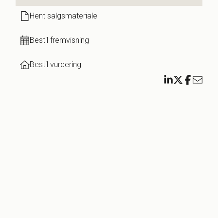
oere
g,
Hent salgsmateriale
erer
Bestil fremvisning
lig
Bestil vurdering