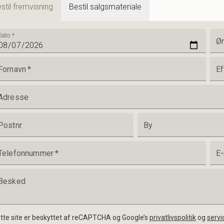
stil fremvisning
Bestil salgsmateriale
Dato
*
Øn
Fornavn
*
Ef
Adresse
Postnr
By
Telefonnummer
*
E-
Besked
tte site er beskyttet af reCAPTCHA og Google’s
privatlivspolitik
og
servi