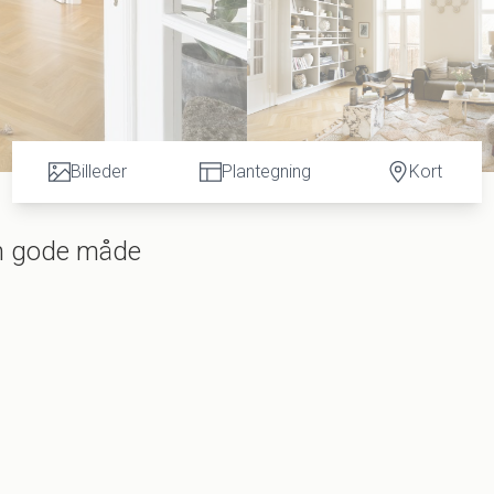
Billeder
Plantegning
Kort
en gode måde
dende dette smukke familiehjem mærkes og føles, så snart
ndre Østerbro er nænsomt renoveret med største respekt f
lanløsningen fuldkommen topmoderne anno 2026 for en
uper hyggelige køkken-alrum, der omfavner familielivet å
t mærkes tydeligt. Via franske døre træder man ind i
til altan og solskin. Hele fire soveværelser, højt til
f eftertragtede Østerbro, nemlig i Rosenvængets Kvarter.