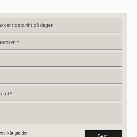
sket tidspunkt på dagen
ternavn
*
mail
*
cevilkår
gælder.
Bestil