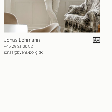
stuelejlighedens ejer. Der er også fuld kælder under ejendommen, hvor I har
masser af velkommen opbevaringsplads til cykler og andre ting og sager.
Beliggenheden byder på gå- og cykleafstand til alt fra daginstitutioner og
skoler til indkøb, sportsfaciliteter og fitness, ligesom I kan gå til
Svanemøllestranden og naturligvis også Svanemøllen Station, når I skal
Jonas Lehmann
med tog til København mod centrum, nordpå eller til lufthavnen. Det er også
+45 29 21 00 82
her Svanemøllehallen med et kæmpestort udbud af sportsgrene befinder sig.
jonas@byens-bolig.dk
Ellers har I B93’s fodboldbaner og tennisanlæg inden for gåafstand i dette
kvarter, der byder på alt, hvad hjertet kan begære af fritidsaktiviteter,
spisesteder, butikker og caféliv. Det er også nemt og hurtigt at køre til Parken,
når det er tid til en grøn picnic eller at se en hjemmekamp med byens hold. I
kan cykle til alt i nærområdet, herunder metrostationen ved Poul
Henningsens Plads, og også til andre bydele og centrum af København.
Desuden ligger Hellerup med Strandvejens specialbutikker i bekvem
afstand. Men ofte vil I blive i jeres nære kvarter, hvor børnene har mulighed
for at finde kammerater på stikvejene i de mange byggeforeningshuse.