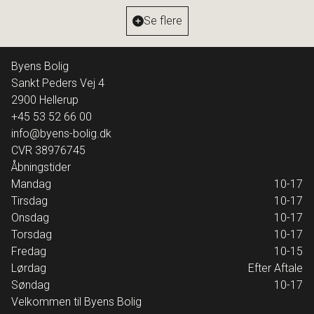
Ejendomstype
Ejerlejlighed
Se flere
11.500.000 kr.
Byens Bolig
Sankt Peders Vej 4
2900
Hellerup
+45 53 52 66 00
info@byens-bolig.dk
CVR
38976745
Åbningstider
Mandag
10-17
Tirsdag
10-17
Onsdag
10-17
Torsdag
10-17
Fredag
10-15
Lørdag
Efter Aftale
Søndag
10-17
Velkommen til Byens Bolig