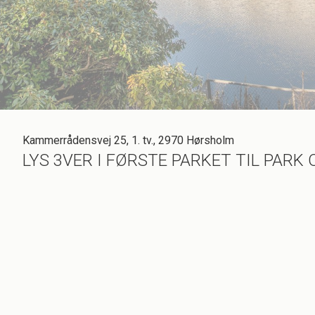
Kammerrådensvej 25, 1. tv., 2970 Hørsholm
LYS 3VER I FØRSTE PARKET TIL PARK
Lige ud til Birkeparkens smukke sø ligger en charmerende lejlighed, som vi n
sukke dybt, for byen er en af de mere attraktive i det nordsjællandske, hvis
henrivende udsigt.
Placeret på førstesalen ligger den så, den 81 m2 store treværelses lejlighed
kvaliteter. Lad os tage et kig på sagerne: først og fremmest er der den dejligt
bagvæg – og her ligger søen lige på den anden side af ruderne, hvor man får det
behagelig sofagruppe eller fra spisebordet, hvor hele selskabet kan betragte 