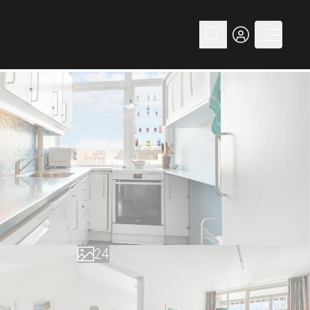
0
1
0
2
1
3
2
4
3
5
4
6
5
7