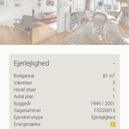
6
8
7
9
8
9
Ejerlejlighed
-
il at
2
Boligareal
81
m
Værelser
3
Heraf stuer
1
Antal plan
1
Byggeår
1949
/ 2001
Sagsnummer
FS220013
fra en
Ejendomstype
Ejerlejlighed
Energimærke