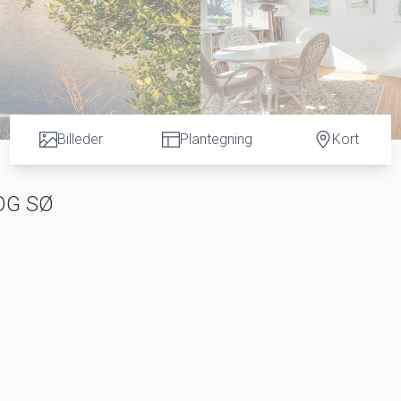
Billeder
Plantegning
Kort
 OG SØ
u skal se nærmere på. Beliggenheden midt i det grønne Hørsholm får nok de fleste t
 man elsker naturen, mens selve lejligheden fremstår lys, lækker og med en ganske
, der åbner sine døre til en gennemgående lys indretning og et væld af klassiske
 store stue, boligens lyspunkt, hvor store vinduespartier pryder hele den sydvestlige
 fineste kig til fuglelivet og årstidernes skiften. Dette syn nydes uden tvivl bedst 
den idylliske scene i aftensolens skær.