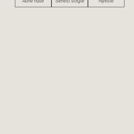
Åbne huse
Senest solgte
Nyeste
Puggaardsgade 17, 4. tv
1573 København V
2
Boligareal
147
m