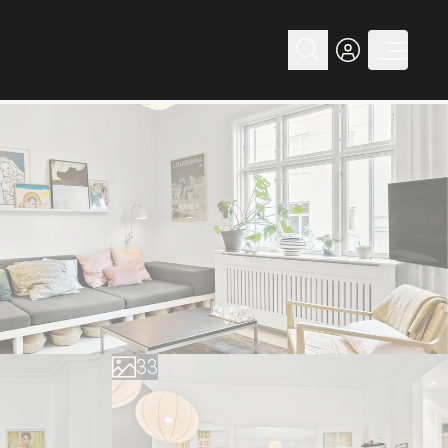
0
0
1
1
2
2
3
3
4
4
5
5
6
6