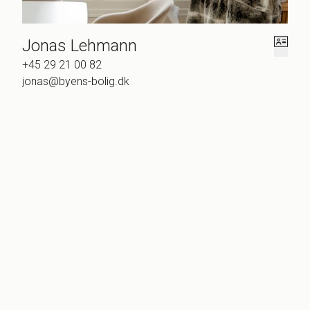
Jonas Lehmann
+45 29 21 00 82
jonas@byens-bolig.dk