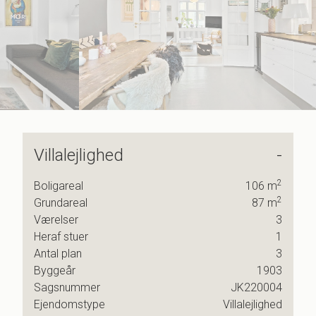
7
7
8
8
9
9
Villalejlighed
-
2
Boligareal
106
m
for de
2
Grundareal
87
m
bliver
Værelser
3
Heraf stuer
1
 og
Antal plan
3
døre.
Byggeår
1903
Sagsnummer
JK220004
e
Ejendomstype
Villalejlighed