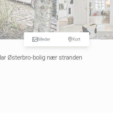
Billeder
Kort
lar Østerbro-bolig nær stranden
nistkvarteret på ydre Østerbro, hvor I har blot fem minutters cykletur til strand og
m til. Der bor mange børnefamilier i kvarteret, så det er nemt at finde kammerater 
aboskab, hvor man har for vane at hjælpe hinanden og for at tale godt sammen. Der 
t og med ret hyppig frekvens, så man kan benævne det nære miljø som livligt, aktivt
r første sal. Her får I et lyst køkkenalrum og en stue, som er forbundet af franske 
agfuldgrå farve, som matcher boligens bevidste farvevalg og gør meget godt for
 til de to værelser ovenpå. De er begge af god størrelse og ligger lige op ad det flott
ver boligens 106 m2 får I et højloftet multirum, der har lige så mange