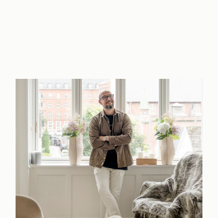
anvendelsesmuligheder, som man kan forestille sig. Her kan være hjemmekontor
Hele boligen fremstår lys og velrenoveret med nymalede vægge og gulve fra 202
nøglerne overdraget. I kan også se frem til et dejligt udeområde, der befind
vender stik syd og har dermed sol det meste af dagen. Ved behov for after eight
transport ligger dejligt tæt på, så I kan komme hurtigt rundt, ligesom der er
beliggenhed, hvor I kan komme rundt på den tohjulede til meget i hverdagen s
køre til. Vi glæder os til at vise jer herlighederne.
Klar, parat, flyt ind
Mange børnefamilier i kvarteret
Vinbarer og spisesteder i gåafstand