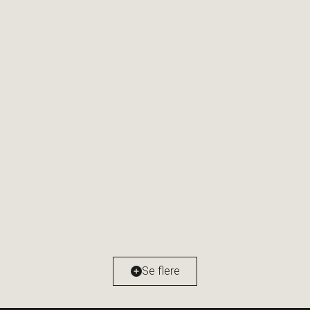
Puggaardsgade 17, 4. tv
1573 København V
2
Boligareal
147
m
Værelser
5
Ejendomstype
Ejerlejlighed
Se flere
13.695.000 kr.