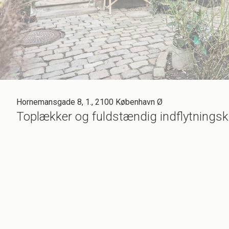
Hornemansgade 8, 1., 2100 København Ø
Toplækker og fuldstændig indflytningsk
Veldisponeret bolig i to plan plus et skønt multirum på toppen udbydes i Kompo
bademuligheder udover et meget rart og særdeles hyggeligt nærmiljø at se fre
mindste. Og som voksne er der gode muligheder for at tage del i et venligt n
holdt arrangementer i kvarteret ved ikke enhver given lejlighed, men jævnlig
rart. Indretningen er perfekt med de fælles opholdsrum på nederste plan, som e
Der er stuk i loftet, vinduerne er sprossede og gulvet nymalet i en lys og sm
lysindfaldet. Der er også et lille vådrum på dette plan plus en entré og trappe
badeværelse. På reposen er der et lille, praktisk depotrum. Helt øverst og udo