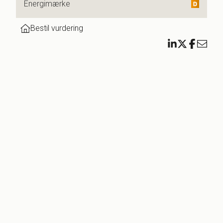
Energimærke
s liv.
Bestil vurdering
asse
venlig
at