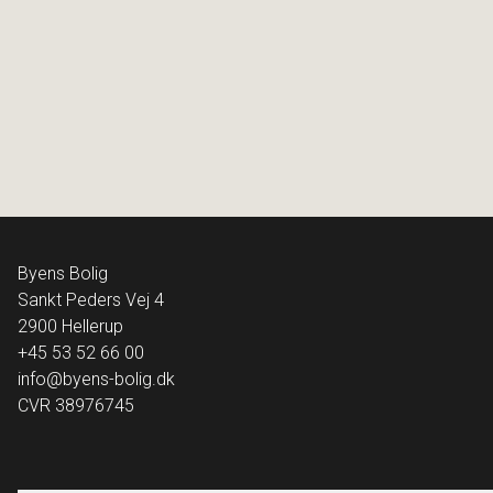
Fadet 37, 3. tv
1799 København V
2
Boligareal
112
m
Værelser
4
Ejendomstype
Ejerlejlighed
12.995.000 kr.
Byens Bolig
Sankt Peders Vej 4
2900
Hellerup
+45 53 52 66 00
info@byens-bolig.dk
CVR
38976745