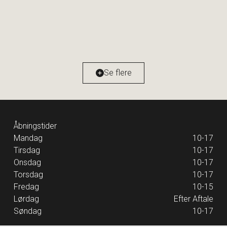
Stillidsvej 23,
2670 Greve
2
Boligareal
209
m
2
Grundareal
899
m
Ejendomstype
Villa
Se flere
15.995.000 kr.
Åbningstider
Mandag
10-17
Tirsdag
10-17
Onsdag
10-17
Torsdag
10-17
Fredag
10-15
Lørdag
Efter Aftale
Søndag
10-17