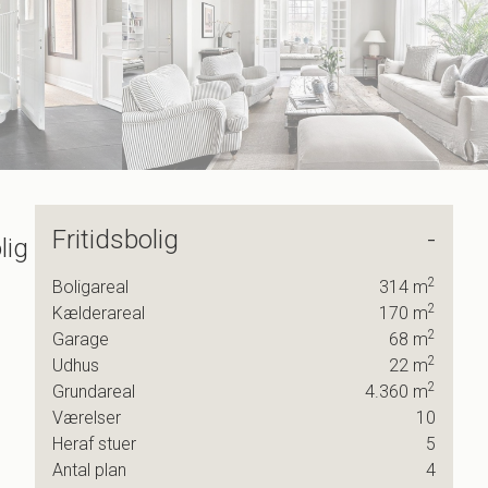
8
9
Fritidsbolig
-
lig
en
2
Boligareal
314
m
d
2
Kælderareal
170
m
2
rende
Garage
68
m
2
Udhus
22
m
2
Grundareal
4.360
m
Værelser
10
Heraf stuer
5
se
Antal plan
4