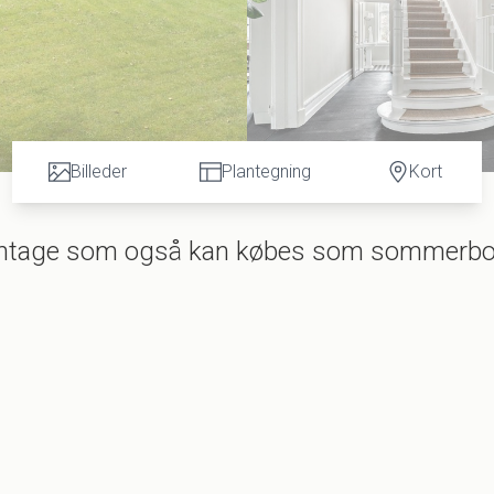
Billeder
Plantegning
Kort
plantage som også kan købes som sommerbo
l Hornbæk plantage. Nogle vil mene, at det er den smukkeste villa i Hornbæk Villa
lla fra 1910 med spir og glaseret mansardtag ligger på en parklignende grund me
ra terrassen der er bygget ud til søen. Birkedammen, som villaen kaldes, er af nuvæ
istorie og arkitektur, samt er der lavet store forbedringer udendørs.
ort og charmerende landkøkken hvorfra der er direkte udgang til vestvendt sydlandsk
udestue med udsigt til den smukke grund, og med udgang til villaens østvendte terras