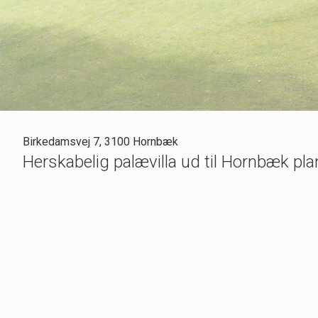
Birkedamsvej 7, 3100 Hornbæk
Herskabelig palævilla ud til Hornbæk 
Helårsbolig eller sommerhus i Plantagen.Unik og herskabelig palævilla ud ti
rummer 503 herskabelige og historiske etagemeter. Den bevaringsværdige vi
nyetableret legeplads, og en lille privat sø hvorfra man kan nyde udsigten f
ejer blevet totalt renoveret i de lækreste materialer med respekt for villaens h
Boligen indeholder:
Rummelig entré, stor lys stue hvorfra der er direkte adgang til spisestue, st
inspireret aflukket terrasse. Fra stuen er der åben forbindelse til hyggelig 