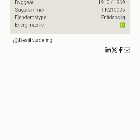
t åbne
Byggeår
1910
/ 1969
Sagsnummer
FK210005
med
Ejendomstype
Fritidsbolig
Energimærke
og
Bestil vurdering
adekar
 m2
t af