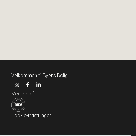
Puggaardsgade 17, 4. tv
1573 København V
2
Boligareal
147
m
Værelser
5
Ejendomstype
Ejerlejlighed
13.695.000 kr.
Velkommen til Byens Bolig
Medlem af:
Cookie-indstillinger