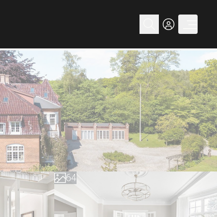
0
1
2
0
3
1
4
2
5
3
6
4
7
5
8
6
9
7